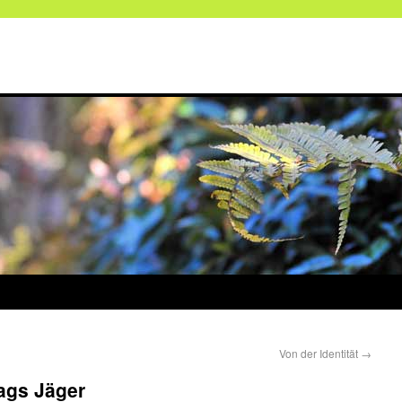
Von der Identität
→
ags Jäger