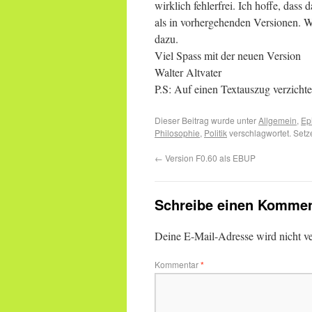
wirklich fehlerfrei. Ich hoffe, dass 
als in vorhergehenden Versionen. Wi
dazu.
Viel Spass mit der neuen Version
Walter Altvater
P.S: Auf einen Textauszug verzichte
Dieser Beitrag wurde unter
Allgemein
,
Ep
Philosophie
,
Politik
verschlagwortet. Setz
←
Version F0.60 als EBUP
Schreibe einen Kommen
Deine E-Mail-Adresse wird nicht ver
Kommentar
*