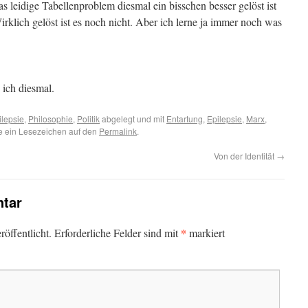
das leidige Tabellenproblem diesmal ein bisschen besser gelöst ist
rklich gelöst ist es noch nicht. Aber ich lerne ja immer noch was
 ich diesmal.
ilepsie
,
Philosophie
,
Politik
abgelegt und mit
Entartung
,
Epilepsie
,
Marx
,
e ein Lesezeichen auf den
Permalink
.
Von der Identität
→
tar
*
öffentlicht.
Erforderliche Felder sind mit
markiert