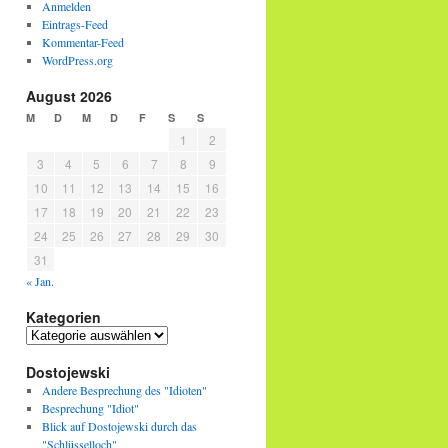
Anmelden
Eintrags-Feed
Kommentar-Feed
WordPress.org
August 2026
M
D
M
D
F
S
S
1
2
3
4
5
6
7
8
9
10
11
12
13
14
15
16
17
18
19
20
21
22
23
24
25
26
27
28
29
30
31
« Jan.
Kategorien
Dostojewski
Andere Besprechung des "Idioten"
Besprechung "Idiot"
Blick auf Dostojewski durch das
"Schlüsselloch"