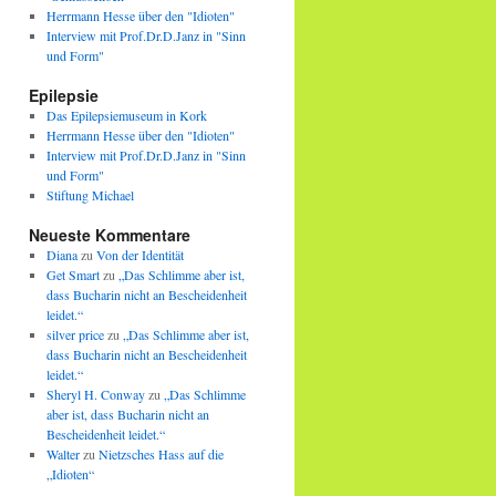
Herrmann Hesse über den "Idioten"
Interview mit Prof.Dr.D.Janz in "Sinn
und Form"
Epilepsie
Das Epilepsiemuseum in Kork
Herrmann Hesse über den "Idioten"
Interview mit Prof.Dr.D.Janz in "Sinn
und Form"
Stiftung Michael
Neueste Kommentare
Diana
zu
Von der Identität
Get Smart
zu
„Das Schlimme aber ist,
dass Bucharin nicht an Bescheidenheit
leidet.“
silver price
zu
„Das Schlimme aber ist,
dass Bucharin nicht an Bescheidenheit
leidet.“
Sheryl H. Conway
zu
„Das Schlimme
aber ist, dass Bucharin nicht an
Bescheidenheit leidet.“
Walter
zu
Nietzsches Hass auf die
„Idioten“