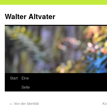
Walter Altvater
Start
Eine
Seite
←
Von der Identität
Ko